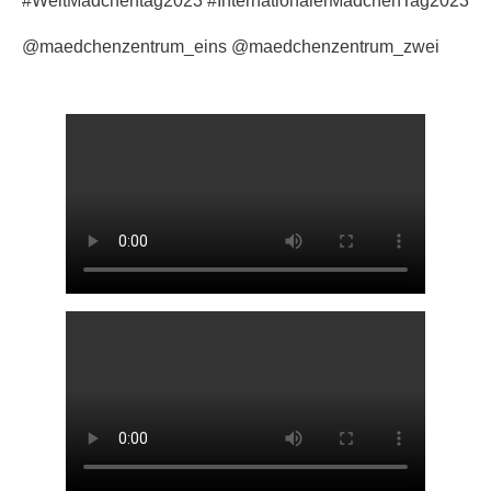
#WeltMädchentag2023 #InternationalerMädchenTag2023
@maedchenzentrum_eins @maedchenzentrum_zwei